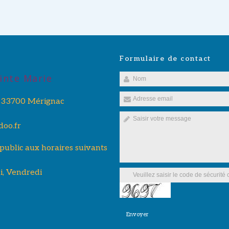
Formulaire de contact
inte Marie
, 33700 Mérignac
oo.fr
 public aux horaires suivants
i, Vendredi
Envoyer