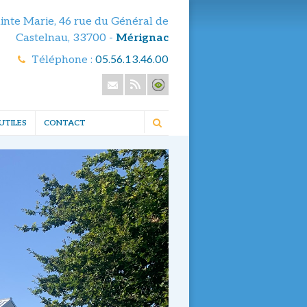
ainte Marie, 46 rue du Général de
Castelnau, 33700 -
Mérignac
Téléphone :
05.56.13.46.00
UTILES
CONTACT